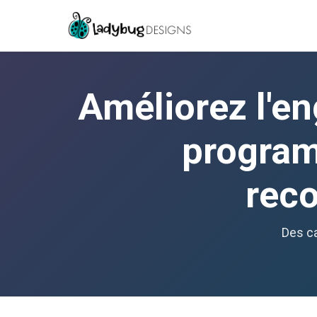
Améliorez l'e
program
rec
Des ca