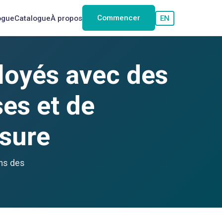
Commencer
ogue
Catalogue
À propos
EN
loyés avec des
es et de
sure
ons des