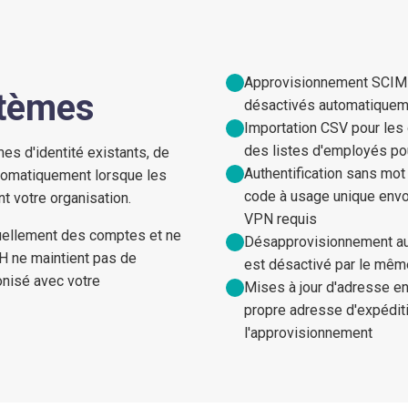
Approvisionnement SCIM 2
stèmes
désactivés automatiqueme
Importation CSV pour les 
des listes d'employés po
s d'identité existants, de
Authentification sans mo
utomatiquement lorsque les
code à usage unique envoy
t votre organisation.
VPN requis
nuellement des comptes et ne
Désapprovisionnement aut
RH ne maintient pas de
est désactivé par le mêm
onisé avec votre
Mises à jour d'adresse en 
propre adresse d'expéditi
l'approvisionnement