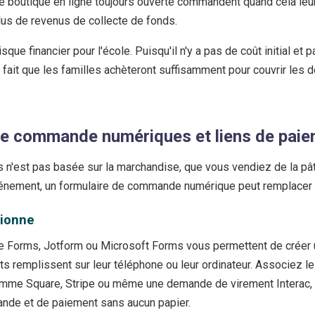
 boutique en ligne toujours ouverte commandent quand cela leur 
plus de revenus de collecte de fonds.
sque financier pour l'école. Puisqu'il n'y a pas de coût initial et p
e fait que les familles achèteront suffisamment pour couvrir les
de commande numériques et liens de pai
s n'est pas basée sur la marchandise, que vous vendiez de la pât
vénement, un formulaire de commande numérique peut remplacer e
tionne
 Forms, Jotform ou Microsoft Forms vous permettent de créer u
remplissent sur leur téléphone ou leur ordinateur. Associez le 
omme Square, Stripe ou même une demande de virement Interac, e
nde et de paiement sans aucun papier.