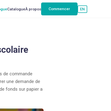
Commencer
ogue
Catalogue
À propos
EN
scolaire
ires de commande
frer une demande de
 de fonds sur papier a