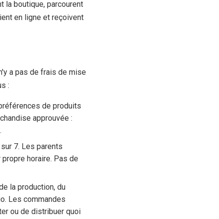
t la boutique, parcourent
ient en ligne et reçoivent
n'y a pas de frais de mise
s :
 préférences de produits
rchandise approuvée :
.
 sur 7. Les parents
r propre horaire. Pas de
 la production, du
tario. Les commandes
ter ou de distribuer quoi