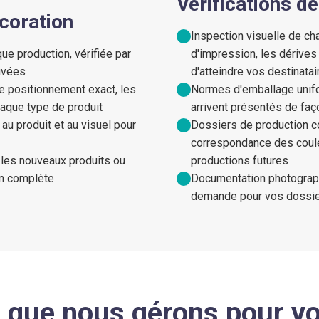
Vérifications de
coration
Inspection visuelle de cha
e production, vérifiée par
d'impression, les dérives
uvées
d'atteindre vos destinatai
le positionnement exact, les
Normes d'emballage unif
aque type de produit
arrivent présentés de fa
au produit et au visuel pour
Dossiers de production c
correspondance des couleu
 les nouveaux produits ou
productions futures
on complète
Documentation photograp
demande pour vos dossie
 que nous gérons pour v